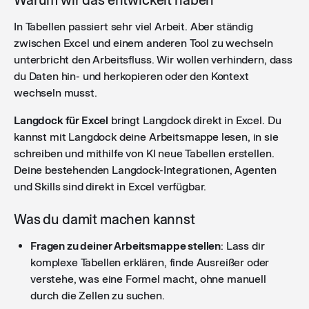
Abfragen erscheinen jetzt als fehlgeschlagene
In Tabellen passiert sehr viel Arbeit. Aber ständig
Workflow-Ausführungen mit einer klaren
zwischen Excel und einem anderen Tool zu wechseln
Fehlermeldung. So könnt ihr Probleme gezielt
unterbricht den Arbeitsfluss. Wir wollen verhindern, dass
nachvollziehen, statt dass sie einfach verschwinden.
du Daten hin- und herkopieren oder den Kontext
wechseln musst.
Mehr Modelle im Workflow Chat
: Der Workflow Chat
Langdock für Excel
bringt Langdock direkt in Excel. Du
unterstützt jetzt Opus- und Reasoning-/Thinking-
kannst mit Langdock deine Arbeitsmappe lesen, in sie
Modelle, inklusive eines Schalters für Extended
schreiben und mithilfe von KI neue Tabellen erstellen.
Thinking. Damit habt ihr direkten Zugriff auf
Deine bestehenden Langdock-Integrationen, Agenten
leistungsstärkere Modelle beim Aufbau eurer
und Skills sind direkt in Excel verfügbar.
Workflows.
Was du damit machen kannst
Suche und Filter in den Dateien
: Ordner und
Fragen zu deiner Arbeitsmappe stellen
: Lass dir
Wissensbasen lassen sich jetzt direkt nach Namen
komplexe Tabellen erklären, finde Ausreißer oder
suchen und filtern.
verstehe, was eine Formel macht, ohne manuell
durch die Zellen zu suchen.