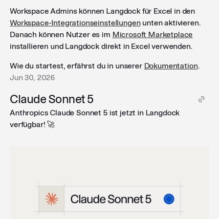
Ausführung einer Aktion eine Nutzerbestätigung
Workspace Admins können Langdock für Excel in den
erforderlich ist.
Workspace-Integrationseinstellungen
unten aktivieren.
Danach können Nutzer es im
Microsoft Marketplace
installieren und Langdock direkt in Excel verwenden.
Optionale Felder in der Aktionsbestätigung
: Beim
Bestätigen von Integrationsaktionen könnt ihr jetzt
Wie du startest, erfährst du in unserer
Dokumentation
.
direkt in der Bestätigungsansicht optionale Felder
Jun 30, 2026
hinzufügen oder entfernen, bevor ihr die Aktion
Claude Sonnet 5
ausführt.
Anthropics Claude Sonnet 5 ist jetzt in Langdock
verfügbar! 🚀
Anzeigename für Agent-Ersteller
: Workspace-Admins
können für jeden Agenten einen eigenen
Anzeigenamen hinterlegen, der auf Agent-Karten,
dem Chat-Startbildschirm und in Agent-Info-Dialogen
angezeigt wird. Praktisch, wenn ein größeres Team
an einem Agenten gearbeitet hat und dessen Name
das widerspiegeln soll. Die Einstellung findet ihr in
den Agent-Einstellungen.