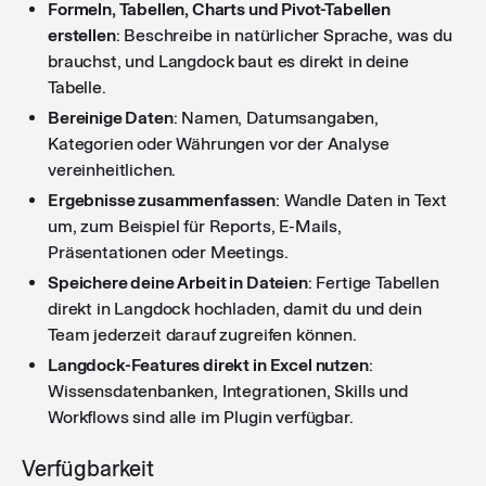
Formeln, Tabellen, Charts und Pivot-Tabellen
Alle Dateien auf einmal auswählen
: In den Dateien
erstellen
: Beschreibe in natürlicher Sprache, was du
könnt ihr jetzt alle Dateien auf einmal auswählen,
brauchst, und Langdock baut es direkt in deine
inklusive aktueller Dateien, Ordner und
Tabelle.
Wissensbasen, um Aktionen schneller auf den
Bereinige Daten
: Namen, Datumsangaben,
gesamten gefilterten Dateibestand anzuwenden.
Kategorien oder Währungen vor der Analyse
vereinheitlichen.
Ergebnisse zusammenfassen
: Wandle Daten in Text
Bilder in Ordnern visuell verstehen
: Bilder, die in
um, zum Beispiel für Reports, E-Mails,
Ordnern hochgeladen werden, kann die KI jetzt visuell
Präsentationen oder Meetings.
lesen und verstehen. Ladet ein Bild in einen Ordner
Speichere deine Arbeit in Dateien
: Fertige Tabellen
hoch und fragt das Modell einfach, es zu beschreiben
direkt in Langdock hochladen, damit du und dein
oder zu analysieren.
Team jederzeit darauf zugreifen können.
Langdock-Features direkt in Excel nutzen
:
Wissensdatenbanken, Integrationen, Skills und
requiresConfirmation-Flag in der Integrations-API
:
Workflows sind alle im Plugin verfügbar.
Die öffentliche Integrations-API gibt jetzt die
requiresConfirmation-Flag für Aktionen zurück. API-
Verfügbarkeit
Nutzer können damit lesen und setzen, ob vor der