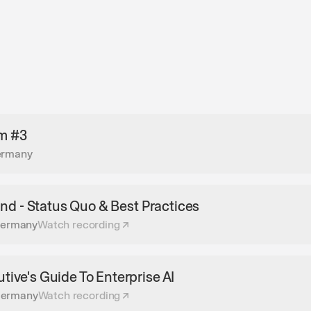
um #3
Germany
and - Status Quo & Best Practices
 Germany
Watch recording
ive's Guide To Enterprise AI
Germany
Watch recording