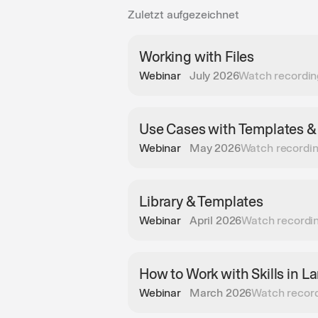
Zuletzt aufgezeichnet
Working with Files
Webinar
July 2026
Watch recordin
Use Cases with Templates & 
Webinar
May 2026
Watch recordi
Library & Templates
Webinar
April 2026
Watch recordi
How to Work with Skills in 
Webinar
March 2026
Watch recor