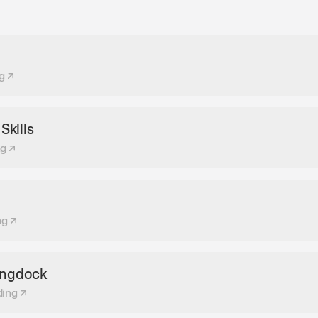
g
Skills
ng
ng
Langdock
ding