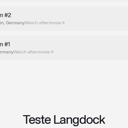
um #2
lin, Germany
Watch aftermovie
m #1
Germany
Watch aftermovie
Teste Langdock