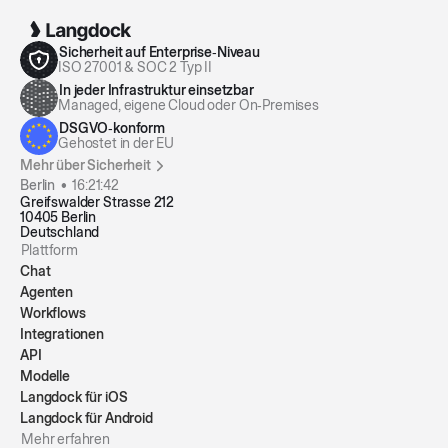
Sicherheit auf Enterprise‑Niveau
ISO 27001 & SOC 2 Typ II
In jeder Infrastruktur einsetzbar
Managed, eigene Cloud oder On‑Premises
DSGVO‑konform
Gehostet in der EU
Mehr über Sicherheit
Berlin •
16:21:42
Greifswalder Strasse 212
10405 Berlin
Deutschland
Plattform
Chat
Agenten
Workflows
Integrationen
API
Modelle
Langdock für iOS
Langdock für Android
Mehr erfahren