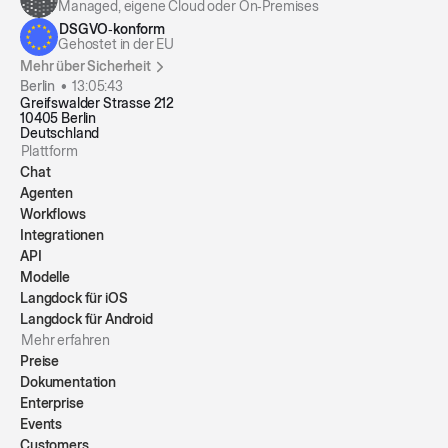
Managed, eigene Cloud oder On‑Premises
DSGVO‑konform
Gehostet in der EU
Mehr über Sicherheit
Berlin •
13:05:43
Greifswalder Strasse 212
10405 Berlin
Deutschland
Plattform
Chat
Agenten
Workflows
Integrationen
API
Modelle
Langdock für iOS
Langdock für Android
Mehr erfahren
Preise
Dokumentation
Enterprise
Events
Customers