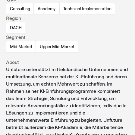
dabei unterstützt, praktische KI-Kenntnisse zu
Consulting
Academy
Technical Implementation
erwerben und diese sicher im Arbeitsalltag
Region
anzuwenden.
DACH
Segment
Mid-Market
Upper Mid-Market
About
Unfuture unterstützt mittelständische Unternehmen und
multinationale Konzerne bei der KI-Einführung und deren
Umsetzung, um echten Mehrwert zu schaffen. Im
Rahmen seiner KI-Einführungsprogramme kombiniert
das Team Strategie, Schulung und Entwicklung, um
relevante Anwendungsfälle zu identifizieren, individuelle
Lösungen zu implementieren und die
unternehmensweite Einführung zu begleiten. Unfuture
betreibt außerdem die KI-Akademie, die Mitarbeitende
dabei unterstützt, praktische KI-Kenntnisse zu erwerben