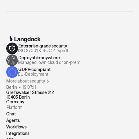
Enterprise-grade security
ISO 27001 & SOC 2 Type II
Deployable anywhere
Managed, own cloud or on-prem
GDPR-compliant
EU-Deployment
More about security
Berlin •
19:07:11
Greifswalder Strasse 212
10405 Berlin
Germany
Platform
Chat
Agents
Workflows
Integrations